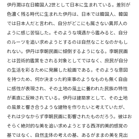
伊丹潤は在日韓国人2世として日本に生まれている。差別が
色濃く残る時代に生まれた伊丹は、日本では韓国人、韓国
では日本人だと言われ、自分がどこにも属さない異邦人の
ように感じ苦悩した。そのような境遇から鑑みると、自分
のルーツを追い求めようとするのは自然なことなのかもし
れない。伊丹は李朝民画に傾倒するようになる。李朝民画
とは芸術的鑑賞をされる対象としてではなく、庶民が自分
の生活を彩るために発展した絵画である。そのような意図
を持つため、何か決まった約束事のようなものも無く自由
に感性が表現され、その土地の風土に養われた民族の特性
が素直に反映されている。伊丹は建築家として、その土地
の風景と響き合うような建物を作りたいと考えていたが、
それは少なからず李朝民画に影響されたものだろう。彼はお
そらく絶対的な美を追い求めようとする西洋的美的感覚の
基ではなく、自然主体の考えの基、あるがままの美を見出