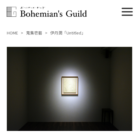
HOME
>
蒐集壱藝
>
伊丹潤「Untitled」