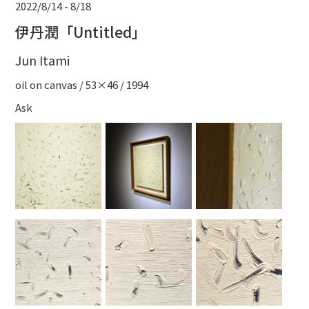
2022/8/14 - 8/18
伊丹潤「Untitled」
Jun Itami
oil on canvas / 53×46 / 1994
Ask